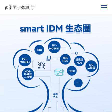
我
j9集团-j9旗舰厅
们
的
业
务-
j9
集
团