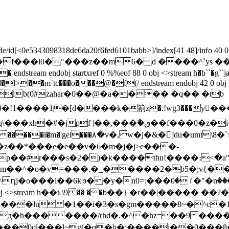
code/id[<0e5343098318de6da20f6fed6101babb>
]/index[41 48]/info 40 0
�i`2 ,�f���l0�"���z��m6� d ����^`y
eam endobj startxref 0 %%eof 88 0 obj <>stream h�b``
��l>��m`tc���o��
�@�f(/ endstream endobj 42 0 obj <
f���0�z�i���/y�z v�h<9�� �pn�{{ԝ��!?㳓
�����i�m�'gei���۸�v�,w�j�&�]du�umt\
z��*���e�e��v�6�m�j�j>e���-
ym��^�o�v=���.�_�����2�b5�;v{�
0 obj <>stream h��t˪\9 �� ��b��} �r��|���
��?~{���lu �1��i�3�s�gm�����8~�^c
�h�������/rhd�.�^�hz=��9����r[�ꌛg��
�6.xh&���0ol���l~g(�q�b�:����j��0���8�